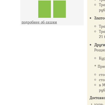
Тра
руб
Злато
подробнее об акции
Тра
Тра
21 
Други
Рощин
Кур
* При
сто
сто
в М
руб
Доставка
100% п