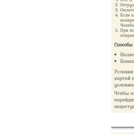
Отгру
Оплат
Если к
возвра
Челяби
При по
отправ
Способы 
Налич
Банко
Условия
картой 
условия
Чтобы о
перейди
недосту