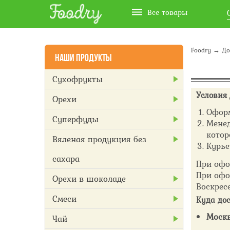
Все товары
Foodry
→ Дос
НАШИ ПРОДУКТЫ
Сухофрукты
Условия
Орехи
Оформ
Суперфуды
Менед
котор
Вяленая продукция без
Курье
сахара
При офо
При офо
Орехи в шоколаде
Воскрес
Смеси
Куда дос
Москв
Чай