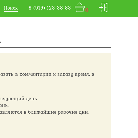
Поиск
8 (919) 123-38-83
0
А
азать в комментарии к заказу время, в
следующий день
ень.
тавляются в ближайшие рабочие дни.