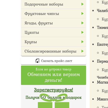
Кур
Подарочные наборы
Челяб
Фруктовые чипсы
Кур
Ягоды, фрукты
Тюмен
Цукаты
Кур
Крупы
Екате
Сбалансированные наборы
Кур
Пермь
Скачать прайс-лист
Кур
Если не устроил товар
Обменяем или вернем
Челяби
деньги!
Магни
Зарегистрируйся!
Кур
50 баллов
Получи
в подарок
Миасс
Тра