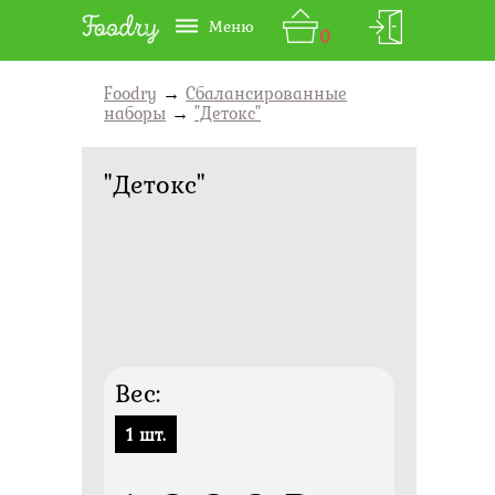
Меню
0
Foodry
→
Сбалансированные
наборы
→
"Детокс"
"Детокс"
Вес:
1 шт.