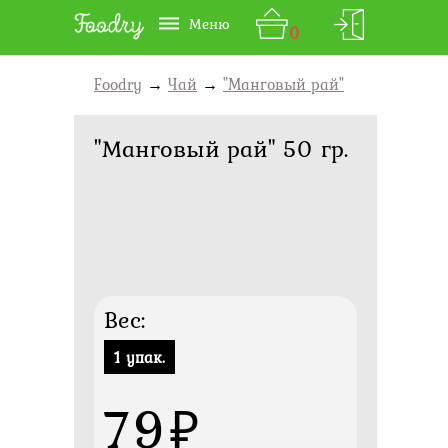
Меню
0
Foodry
→
Чай
→
"Манговый рай"
"Манговый рай" 50 гр.
Вес:
1 упак.
79