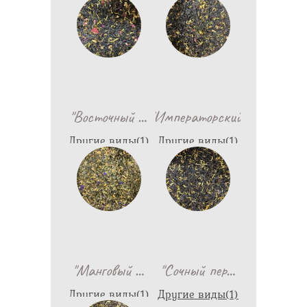
75
75
…
"Восточный
"Императорский"
Другие виды(1)
Другие виды(1)
79
75
…
…
"Манговый
"Сочный пер
Другие виды(1)
Другие виды(1)