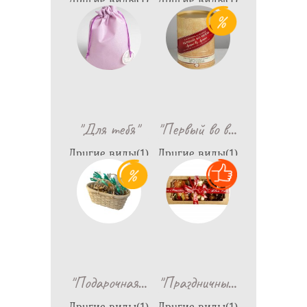
290
790
…
"Для тебя"
"Первый во в
Другие виды(1)
Другие виды(1)
1,199
1,522
…
…
"Подарочная
"Праздничны
Другие виды(1)
Другие виды(1)