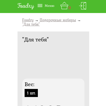
Меню
0
Foodry
→
Подарочные наборы
→
"Для тебя"
"Для тебя"
Вес:
1 шт.