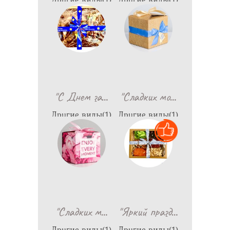
1,599
579
…
…
"С Днем за
"Сладких мо
Другие виды(1)
Другие виды(1)
990
698
…
…
"Сладких м
"Яркий празд
Другие виды(1)
Другие виды(1)