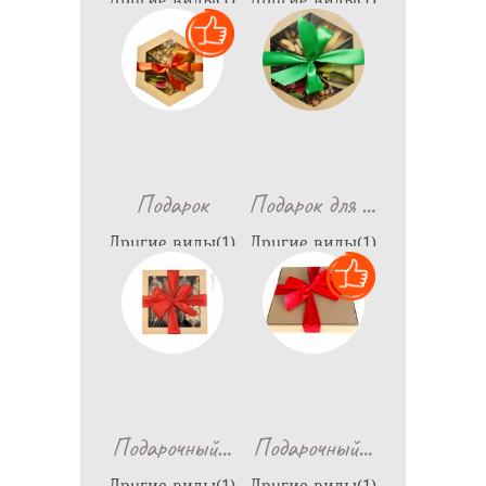
698
1,190
…
Подарок
Подарок для
Другие виды(1)
Другие виды(1)
770
1,150
…
…
Подарочный
Подарочный
Другие виды(1)
Другие виды(1)