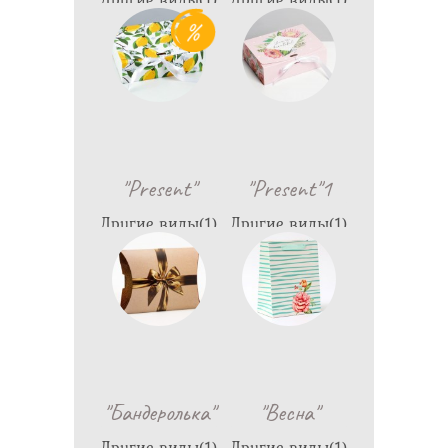
1,150
1,490
"Present"
"Present"1
Другие виды(1)
Другие виды(1)
499
550
"Бандеролька"
"Весна"
Другие виды(1)
Другие виды(1)