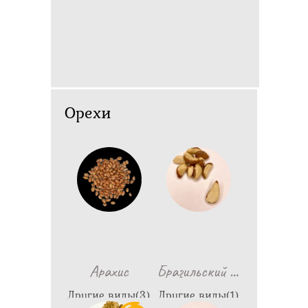
Орехи
…
Арахис
Бразильский
Другие виды(3)
Другие виды(1)