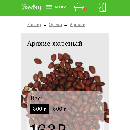
Меню
0
Foodry
→
Орехи
→
Арахис
Арахис жареный
Вес:
300 г
500 г
163