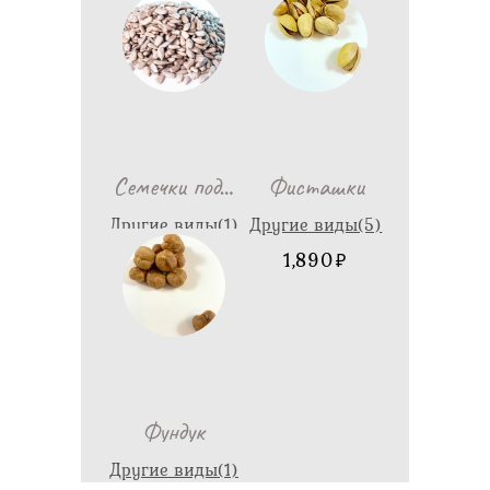
1,998
790
…
Семечки под
Фисташки
Другие виды(1)
Другие виды(5)
258
1,890
Фундук
Другие виды(1)