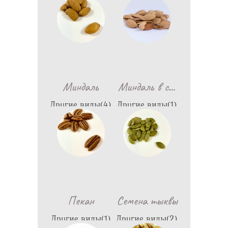
1,788
1,390
…
Миндаль
Миндаль в с
Другие виды(4)
Другие виды(1)
1,398
1,798
Пекан
Семена тыквы
Другие виды(1)
Другие виды(2)