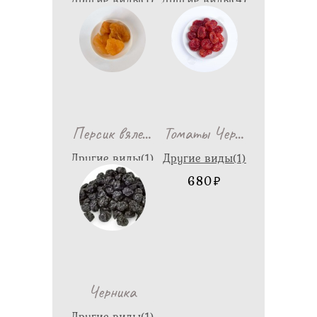
1,298
688
…
…
Персик вяле
Томаты Чер
Другие виды(1)
Другие виды(1)
1,340
680
Черника
Другие виды(1)