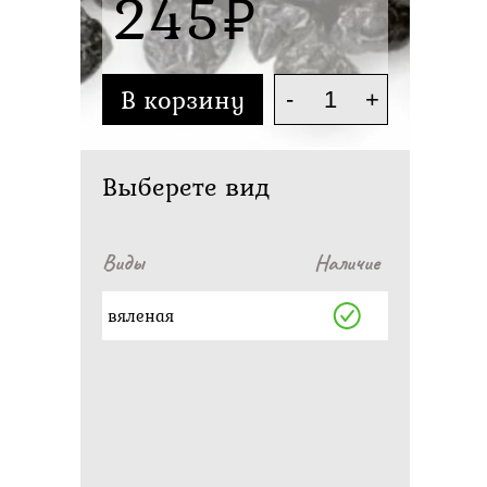
245
В корзину
-
+
Выберете вид
Виды
Наличие
вяленая