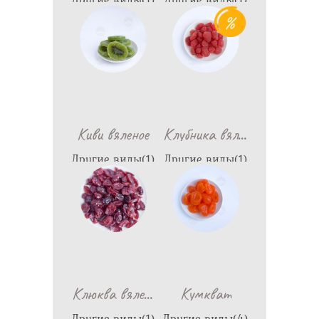
1,288
798
…
Киви вяленое
Клубника вял
Другие виды(1)
Другие виды(1)
790
1,487
…
Клюква вяле
Кумкват
Другие виды(1)
Другие виды(4)