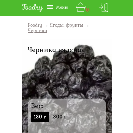
Меню
0
Foodry
→
Ягоды, фрукты
→
Черника
Черника вяленая
Вес:
130 г
300 г