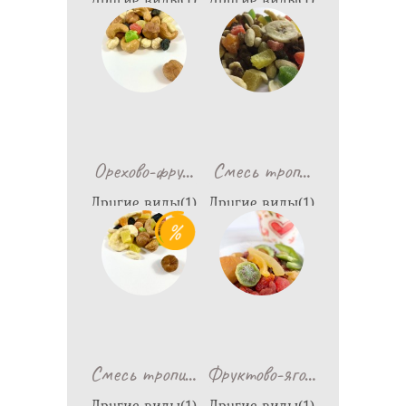
688
1,458
…
…
Орехово-фру
Смесь троп
Другие виды(1)
Другие виды(1)
1,198
644
…
…
Смесь тропи
Фруктово-яго
Другие виды(1)
Другие виды(1)