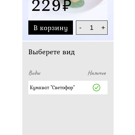
229
В корзину
-
+
Выберете вид
Виды
Наличие
Кумкват "Светофор"