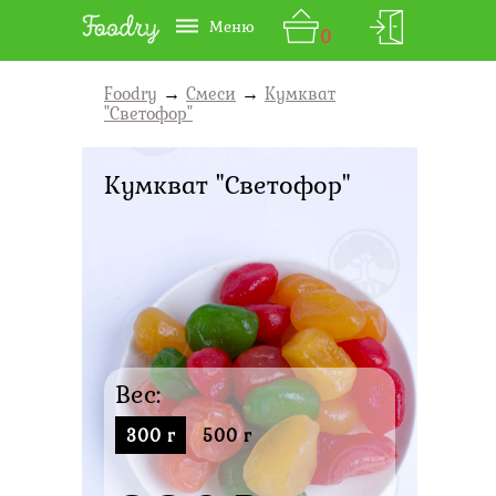
Меню
0
Foodry
→
Смеси
→
Кумкват
"Светофор"
Кумкват "Светофор"
Вес:
300 г
500 г