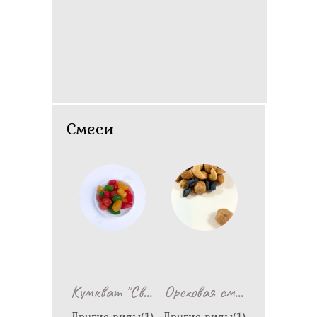
Смеси
…
…
Кумкват "Св
Ореховая см
Другие виды(1)
Другие виды(1)