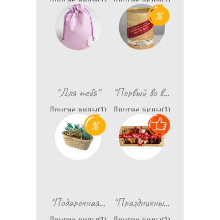
290
790
…
"Для тебя"
"Первый во в
Другие виды(1)
Другие виды(1)
1,199
1,522
…
…
"Подарочная
"Праздничны
Другие виды(1)
Другие виды(1)