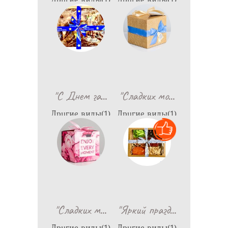
1,599
579
…
…
"С Днем за
"Сладких мо
Другие виды(1)
Другие виды(1)
990
698
…
…
"Сладких м
"Яркий празд
Другие виды(1)
Другие виды(1)