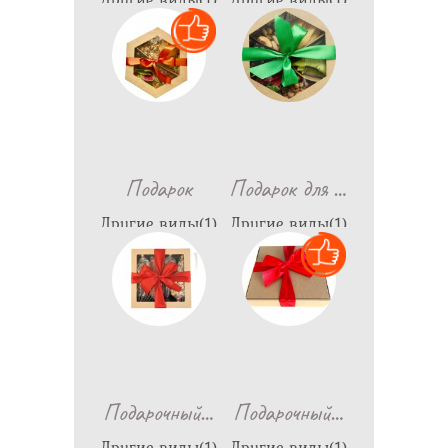
698
1,190
…
Подарок
Подарок для
Другие виды(1)
Другие виды(1)
770
1,150
…
…
Подарочный
Подарочный
Другие виды(1)
Другие виды(1)