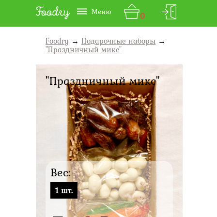
Меню
0
Foodry
→
Подарочные наборы
→
"Праздничный микс"
"Праздничный микс"
Вес:
1 шт.